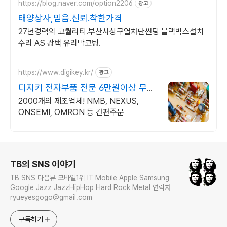
https://blog.naver.com/option2206
광고
태양상사,믿음.신뢰.착한가격
27년경력의 고퀄리티.부산사상구열차단썬팅 블랙박스설치
수리 AS 광택 유리막코팅.
https://www.digikey.kr/
광고
디지키 전자부품 전문 6만원이상 무료
배송,당일발송
2000개의 제조업체! NMB, NEXUS,
ONSEMI, OMRON 등 간편주문
로그 정보
TB의 SNS 이야기
TB SNS 다음뷰 모바일1위 IT Mobile Apple Samsung
Google Jazz JazzHipHop Hard Rock Metal 연락처
ryueyesgogo@gmail.com
구독하기