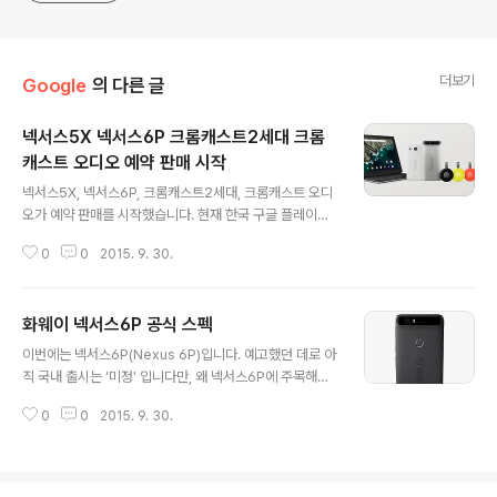
더보기
Google
의 다른 글
넥서스5X 넥서스6P 크롬캐스트2세대 크롬
캐스트 오디오 예약 판매 시작
글 내용
넥서스5X, 넥서스6P, 크롬캐스트2세대, 크롬캐스트 오디
오가 예약 판매를 시작했습니다. 현재 한국 구글 플레이에
서 구매할 수 있는 제품은 LG 넥서스5X 밖에 없네요. 16
0
0
2015. 9. 30.
GB가 50만 9천원, 32GB가 56만 9천원으로 두 기기의
가격이 딱 6만원 차이기 때문에 아무래도 32GB 수요가
폭발적으로 더 많을 것으로 예상됩니다. 색상은 카본(블
화웨이 넥서스6P 공식 스펙
랙), 쿼츠(화이트), 아이스(아이스블루) 총 3가지로 나왔으
글 내용
며, 화이트와 아이스는 올-컬러가 아닌 전작인 넥서스5 2
이번에는 넥서스6P(Nexus 6P)입니다. 예고했던 데로 아
013과 같은 하프-컬러 디자인입니다. 구글은 레퍼런스 외
직 국내 출시는 '미정' 입니다만, 왜 넥서스6P에 주목해야
에도 ASUS Zen Watch를 새롭게 등록했습니다. 아래는
하는지는 차츰 디테일하게 논하기로 하겠습니다. 물론, 한
구글 플레이 링크입니다. quick links2nd gen. Chrom
0
0
2015. 9. 30.
국에서는 LG 라는 브랜드 네이밍에 넥서스5X가 더 선호
ecastChromecast AudioNexus 5XNex..
될 것으로 예상됩니다. Operating SystemAndroid 6.
0 MarshmallowDisplay5.7 inches QHD (1440x2
560) AMOLED at 518 ppiRear Camera12.3MP 1.