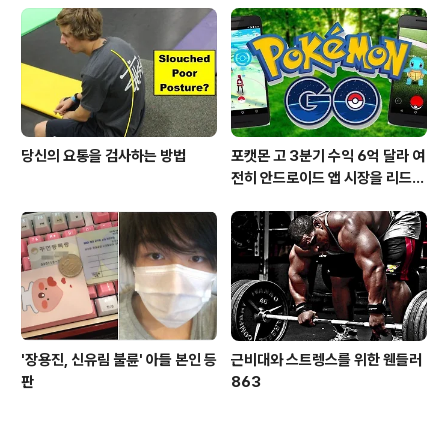
당신의 요통을 검사하는 방법
포캣몬 고 3분기 수익 6억 달라 여
전히 안드로이드 앱 시장을 리드
중이다.
'장용진, 신유림 불륜' 아들 본인 등
근비대와 스트렝스를 위한 웬들러
판
863