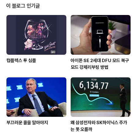
55 μm pixels f/2.0 aperture IR Laster assisted a
이 블로그 인기글
utofocus 4K video captureFront Camera8MP 1.4
µm pixels f/2.4 apertureProcessorsQualcomm
Snapdrago..
컴플렉스 투 심플
아이폰 SE 2세대 DFU 모드 복구
모드 강제리부팅 방법
부끄러운 줄을 알아야지
왜 삼성전자와 SK하이닉스 주가
는 못 오를까