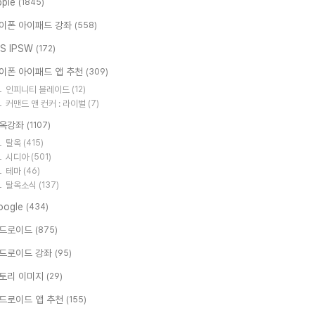
pple
(1845)
이폰 아이패드 강좌
(558)
OS IPSW
(172)
이폰 아이패드 앱 추천
(309)
인피니티 블레이드
(12)
커맨드 앤 컨커 : 라이벌
(7)
옥강좌
(1107)
탈옥
(415)
시디아
(501)
테마
(46)
탈옥소식
(137)
oogle
(434)
드로이드
(875)
드로이드 강좌
(95)
토리 이미지
(29)
드로이드 앱 추천
(155)