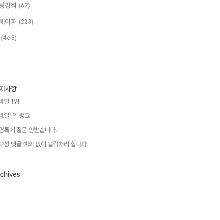
팅강좌
(62)
페이퍼
(223)
T
(463)
지사항
바일 1위
바일1위 랭크
명록에 질문 안받습니다.
고성 댓글 예외 없이 블럭처리 합니다.
chives