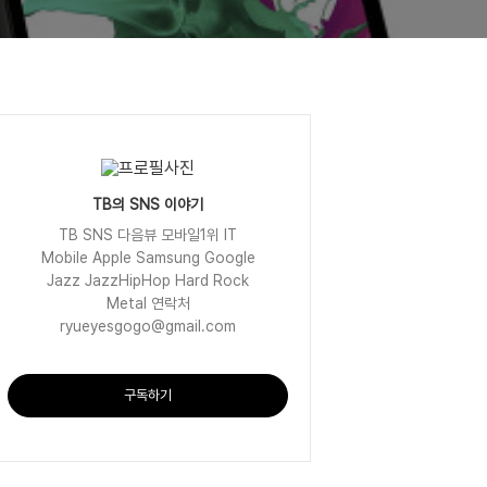
TB의 SNS 이야기
TB SNS 다음뷰 모바일1위 IT
Mobile Apple Samsung Google
Jazz JazzHipHop Hard Rock
Metal 연락처
ryueyesgogo@gmail.com
구독하기