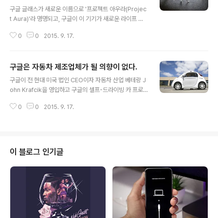
글 내용
구글 글래스가 새로운 이름으로 '프로젝트 아우라(Projec
t Aura)'라 명명되고, 구글이 이 기기가 새로운 라이프 스
타일을 제안할 것을 기대한다는 소식이다. 이는 곧 대중화
0
0
2015. 9. 17.
를 의미하고 상업화를 의미하는 발언이다. 구글은 아우라
프로젝트를 위해서 엔지니어들과 소프트웨어 개발자들을
대거 고용했고, 이 중 아마존 개발팀 중 하나인 Lab126 출
구글은 자동차 제조업체가 될 의향이 없다.
신이자 아마존의 파이어 스마트폰을 작업했던 ex-Amaz
글 내용
on의 임원을 고용했다. 아우라 프로젝트는, 차세대 구글 글
구글이 전 현대 미국 법인 CEO이자 자동차 산업 베테랑 J
래스 부터 적용될 뿐만 아니라, 현재 구글의 X-Lab 등에서
ohn Krafcik을 영입하고 구글의 셀프-드라이빙 카 프로
개발중인 다른 웨어러블 기기에도 해당된다 밝혔다. 구글
그램을 책임지게 했다. John Krafcik이 구글로 이직한 것
회장 에릭 슈미트는 '웨어러블 기기에 주목할 필요가 있고,
0
0
2015. 9. 17.
에 관하여 어떤 의도인지는 아직까지 불분명하다. 그러나,
앞으로 성장 포텐셜이 높은 거대한 마켓'이라 밝힌적이 있
명확하게 알 수 있는 부분은 구글의 의도가 앞으로 미래 자
다. 현재 구글 글..
동차 산업에 있어서 셀프-드라이빙 카가 좀더 널리 보급되
기를 원한다는 것만큼은 확실하다. VentureBeat의 레포
트에 따르면 구글이 독일, 오스트리아, 스위스에 임원을 고
이 블로그 인기글
용했고 이는 구글이 직접 자동차 제조업을 할 의도가 없다
는 것이라 주장했다. 아울러 구글의 동유럽 담당 임원 Phili
pp Justus는 2015 프랑크푸르트 모터쇼에서 구글이 자
동차 제조업을 할 것인가? 에 관한 질문에 관하여 "없
다."고..