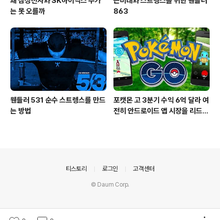
왜 삼성전자와 SK하이닉스 주가
근비대와 스트렝스를 위한 웬들러
는 못 오를까
863
웬들러 531 순수 스트렝스를 만드
포캣몬 고 3분기 수익 6억 달라 여
는 방법
전히 안드로이드 앱 시장을 리드
중이다.
의안내
티스토리
로그인
고객센터
© Daum Corp.