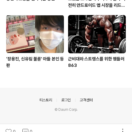
전히 안드로이드 앱 시장을 리드
중이다.
'장용진, 신유림 불륜' 아들 본인 등
근비대와 스트렝스를 위한 웬들러
판
863
의안내
티스토리
로그인
고객센터
© Daum Corp.
0
0