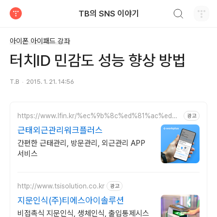
검색하기
TB의 SNS 이야기
티스토리
아이폰 아이패드 강좌
터치ID 민감도 성능 향상 방법
T.B
2015. 1. 21. 14:56
https://www.lfin.kr/%ec%9b%8c%ed%81%ac%ed%9
광고
4%8c%eb%9f%ac%ec%8a%a4/
근태외근관리워크플러스
간편한 근태관리, 방문관리, 외근관리 APP
서비스
http://www.tsisolution.co.kr
광고
지문인식(주)티에스아이솔루션
비접촉식 지문인식, 생체인식, 출입통제시스