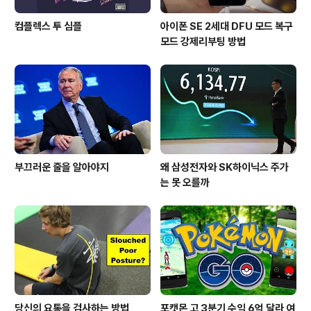
컴플렉스 투 심플
아이폰 SE 2세대 DFU 모드 복구
모드 강제리부팅 방법
부끄러운 줄을 알아야지
왜 삼성전자와 SK하이닉스 주가
는 못 오를까
당신의 요통을 검사하는 방법
포캣몬 고 3분기 수익 6억 달라 여