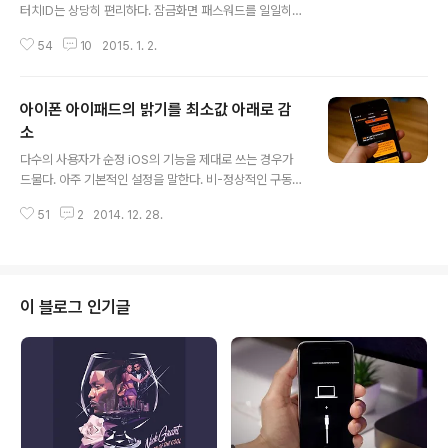
터치ID는 상당히 편리하다. 잠금화면 패스워드를 일일히
누르지 않아도 되고(복잡한 패스워드를 설정했을 때 유용
54
10
2015. 1. 2.
하다.), 무려(?) 앱스토어 결재시 애플ID에 대한 패스워드
를 입력할 때 써 먹을 수도 있다. 이 얼마나 혁신적인가?(iO
S 8 부터 '개방성' 이 늘어나 일부 앱에서는 이 터치ID를 이
아이폰 아이패드의 밝기를 최소값 아래로 감
용하여 개별잠금이 가능하고, 특히 1 Password와 같은
end-to-end 암호화 패스워드 관리 앱을 사용하면 편리
소
글 내용
하다.) iOS 7 당시 발견됐던 문제점은 'TouchID Unlock
다수의 사용자가 순정 iOS의 기능을 제대로 쓰는 경우가
Respring' 증상(참고 1, 2)이었다. 추운 날씨에 터치ID를
드물다. 아주 기본적인 설정을 말한다. 비-정상적인 구동이
이용하여 잠금해제를 할 때 springboard가 respring되
나 도둑질 보다는, 일단 PC 한 대 가격의 기기를 구매했으
는 증상이다. 이전에 블로그를 통..
51
2
2014. 12. 28.
면 사용자 설명서 정도는 차분하게 읽어 보는 것을 권장한
다.(이거 보는 이들도 흔치는 않을 것이다.) 오늘 소개할 내
용은 iOS 기기의 '밝기'를 설정 최소값 아래로 감소시키는
방법이다. 탈옥을 통해서는 f.lux 를 이용할 수도 있다. 참고
로, f.lux는 PC 버전이 먼저 출시됐고 이후 Cydia에 등록
이 블로그 인기글
됐다. Step1. 설정 → 일반 → 손쉬운 사용 → 확대/축소
→ '제어기 보기' 활성 Step2. 손쉬운 사용 단축키 → 확
대/축소 선택 '손쉬운 사용 단축키' 기능은 '홈버튼 3중 클
릭'으로 실행할 수 있다. 즉, 이 항목에서..