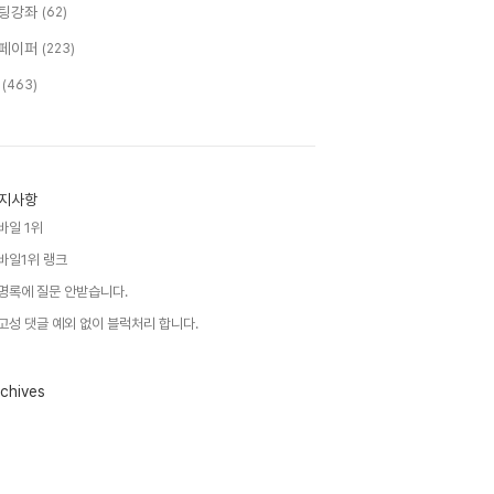
팅강좌
(62)
페이퍼
(223)
T
(463)
지사항
바일 1위
바일1위 랭크
명록에 질문 안받습니다.
고성 댓글 예외 없이 블럭처리 합니다.
chives