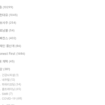
.B
(10299)
천대유
(1045)
보사주
(254)
로남불
(54)
빠찬스
(402)
재인 풍산개
(86)
nest First
(1686)
대 개혁
(45)
강
(381)
건강뇌피셜
(1)
네추럴
(12)
파워리프팅
(34)
홈트레이닝
(65)
SMR
(7)
COVID-19
(68)