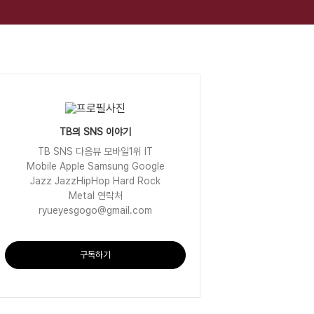
TB의 SNS 이야기
TB SNS 다음뷰 모바일1위 IT
Mobile Apple Samsung Google
Jazz JazzHipHop Hard Rock
Metal 연락처
ryueyesgogo@gmail.com
구독하기