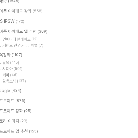
pple
(1845)
이폰 아이패드 강좌
(558)
OS IPSW
(172)
이폰 아이패드 앱 추천
(309)
인피니티 블레이드
(12)
커맨드 앤 컨커 : 라이벌
(7)
옥강좌
(1107)
탈옥
(415)
시디아
(501)
테마
(46)
탈옥소식
(137)
oogle
(434)
드로이드
(875)
드로이드 강좌
(95)
토리 이미지
(29)
드로이드 앱 추천
(155)