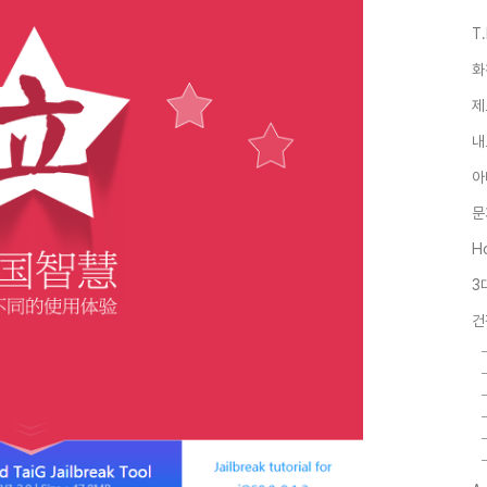
T
화
제
내
아
문
Ho
3
건