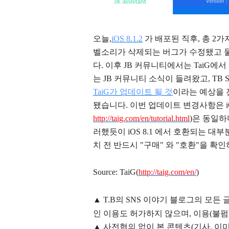
오늘,
iOS 8.1.2
가 배포된 직후, 총 2
벨소리가 삭제되는 버그가 수정됐고 둘째로
다. 이후 JB 커뮤니티에서는 TaiG에서 사
는 JB 커뮤니티 소식이 들려왔고, TB S
TaiG가 업데이트 될 것
이라는 예상을 
됐습니다. 이번 업데이트 변경사항은 iOS
http://taig.com/en/tutorial.html
)은 동일하
러했듯이
iOS 8.1 에서 호환되는 
치 전 반드시 "구매" 와 "호환"을 확
Source: TaiG(
http://taig.com/en/
)
▲
T.B의
SNS 이야기
블
로그의 모든 
인 이용도 허가하지 않으며,
이용
(불펌
▲
사전협의 없이 본 콘텐츠(기사, 이미