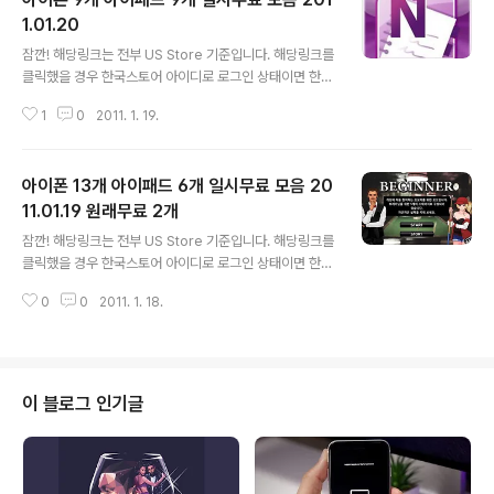
1.01.20
글 내용
잠깐! 해당링크는 전부 US Store 기준입니다. 해당링크를
클릭했을 경우 한국스토어 아이디로 로그인 상태이면 한국
스토어에 있는경우 자동으로 연결되지만 없는경우 연결되
1
0
2011. 1. 19.
지 않습니다. 유틸리티의 경우 대부분 미국스토어와 한국
스토어 모두 등록되어있지만 게임류의 경우 한국스토어에
는 거의 등록되어 있지 않습니다. 또한 말그대로 일시무료
아이폰 13개 아이패드 6개 일시무료 모음 20
이기 때문에 다운로드 받기전 Free 를 꼭 확인하세요 아이
폰 일단다운, 25GB의 무료 클라우딩 서비스 MS스카이드
11.01.19 원래무료 2개
글 내용
라이브 연동앱 OneNote (출시기념 일시무료) http://bit.
잠깐! 해당링크는 전부 US Store 기준입니다. 해당링크를
ly/h0mheQ 윈도우 라이브 ID가 필요하며 아이폰상에서
클릭했을 경우 한국스토어 아이디로 로그인 상태이면 한국
생성가능, 현재 아이폰 상에서 작성할 수 있는 문서는 간단
스토어에 있는경우 자동으로 연결되지만 없는경우 연결되
한 메모정도 일단다운, 종이접는 과정을 제공하여 쉽게 여
0
0
2011. 1. 18.
지 않습니다. 유틸리티의 경우 대부분 미국스토어와 한국
러가지 종이접기를 배울 ..
스토어 모두 등록되어있지만 게임류의 경우 한국스토어에
는 거의 등록되어 있지 않습니다. 또한 말그대로 일시무료
이기 때문에 다운로드 받기전 Free 를 꼭 확인하세요 아이
폰 한글지원 포켓볼 게임 Wonder Pool (0.99$-일시무
이 블로그 인기글
료) US스토어 http://bit.ly/hg7lRH 영문판 한국스토어 h
ttp://bit.ly/dEr8wH 한글판 런닝 점프 액션 게임 Baby
Ninja (0.99$-일시무료) http://bit.ly/eckkFb 첨부 동
영상 참조 클래식 벨소리 모음 Cl..