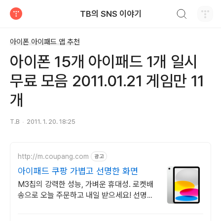
검색하기
TB의 SNS 이야기
티스토리
아이폰 아이패드 앱 추천
아이폰 15개 아이패드 1개 일시
무료 모음 2011.01.21 게임만 11
개
T.B
2011. 1. 20. 18:25
http://m.coupang.com
광고
아이패드 쿠팡 가볍고 선명한 화면
M3칩의 강력한 성능, 가벼운 휴대성. 로켓배
송으로 오늘 주문하고 내일 받으세요! 선명한
디스플레이와 긴 배터리. 애플펜슬로 드로잉,
필기까지 편리하게!