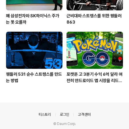
왜 삼성전자와 SK하이닉스 주가
근비대와 스트렝스를 위한 웬들러
는 못 오를까
863
웬들러 531 순수 스트렝스를 만드
포캣몬 고 3분기 수익 6억 달라 여
는 방법
전히 안드로이드 앱 시장을 리드
중이다.
의안내
티스토리
로그인
고객센터
© Daum Corp.