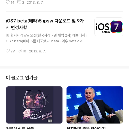
14
2
2013. 8. 7.
이상 Safari 등을 통한 웹서핑 중 영어단어 검색을 위해서
따로 앱을 설치하거나 웹사전을 이용할 필요가 없게 됐다. i
OS 7의 사전기능은 기본으로 탑재되는 것이 아니라, 총 8
iOS7 beta(베타)5 ipsw 다운로드 및 9가
가지 사전(한국어-영어, 한국어, 스페인어, 영어, 이탈리아
어, 독일어, 프랑스어, 네델란드어)를 사용자가 선택적으로
지 변경사항
글 내용
다운로드하여 설치해야만 한다. 또한, 기존 iOS 버전에서
美 현지시각 6일 오전(한국시각 7일 새벽 2시) 애플에서 i
는 'SiNful Language Pack'(SiNFul은 탈옥관련 유명 r
OS7 beta(베타)5를 배포했다. beta 1이후 beta2 에서
epackage 그룹이다.) 혹은 'iCleaner'(앱스토어에 등록
는 battery drain 문제가 수정되었고 beta3에서는 ram
된 짝퉁 iCleaner가 ..
29
10
2013. 8. 7.
drain이 수정되었으며 beta4 부터는 딱히 사용에 불편함
이 없을 정도의 GM버전에 가까웠다. 따라서 이번 beta5
배포는 GM 버전 및 9월 애플 신제품 발표회에 공개될 정
식배포 이전 최종적인 베타테스트이지 않을까 싶다. 전체
적인 성능개선과 버그수정이야 당연히 있겠으나 주로 UI f
이 블로그 인기글
eatures 및 아이콘 디자인적인 부분에 초점이 맞춰진 업
데이트다. 1. Redesigned icons in Settings app설정
앱 아이콘의 디자인이 아래와 같이 변경됐다.(via) 2. Abili
ty to disab..
컴플렉스 투 심플
부끄러운 줄을 알아야지