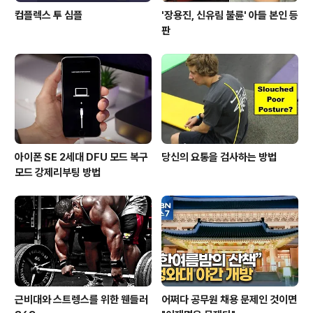
컴플렉스 투 심플
'장용진, 신유림 불륜' 아들 본인 등
판
아이폰 SE 2세대 DFU 모드 복구
당신의 요통을 검사하는 방법
모드 강제리부팅 방법
근비대와 스트렝스를 위한 웬들러
어쩌다 공무원 채용 문제인 것이면