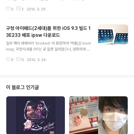
S 기기들, 그중 아이패드2에서 이같은 현상이 주로 보고됐
0
2
2016. 3. 29.
다. 아이패드2는 지난 3월 26일 빌드 13E233 이 배포됐
고, 오늘 배포된 빌드는 13E237 이다. 아래는 DFU 복원
방식을 통한 업데이트를 선호하는 상급자들을 위한 IPSW
구형 아이패드(2세대)를 위한 iOS 9.3 빌드 1
파일이다. Download iOS 9.3 13E237 for iPhone iO
S 9.3 13E237 (iPhone 4S): iPhone4,1_9.3_13E237
3E233 배포 ipsw 다운로드
글 내용
_Restore.ipsw iOS 9.3 13E237 (iPhone 5 GSM): i
일부 해외 매체에서 'bricked' 라 표현하여 '벽돌(은 boot
Phone5,1_9.3_13E237_Restore.ipsw iOS 9.3 13E
loop, 무한사과를 의미)' 로 잘못 알려졌으나, 정확하게 인
237 (iPhone 5 GSM..
증 불가 현상이 특히 아이패드2세대에서 발생했던 문제를
0
0
2016. 3. 26.
수정한 새 iOS 9.3 빌드 13E233 이 배포됐습니다. 이 문
제는 오버 트래픽에 의한 애플 서버 과부하 현상(블로그 독
자님 중 한 분도 여러번 반복하니 인증 됐다고 하네요.)이
원인으로 지목됐으며 애플은 이 문제로 일시적으로 업데이
트를 중단했고 이번 업데이트에는 iCloud 인증 문제에 관
이 블로그 인기글
한 버그 패치를 포함합니다. 9.3 (iPad 2 Wi-Fi): iPad2,1
_9.3_13E233_Restore.ipsw9.3 (iPad 2 GSM): iPa
d2,2_9.3_13E236_Restore.ipsw9.3 (iPad 2 C..