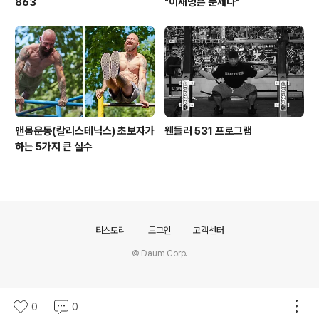
863
"이재명은 문제다"
맨몸운동(칼리스테닉스) 초보자가
웬들러 531 프로그램
하는 5가지 큰 실수
의안내
티스토리
로그인
고객센터
© Daum Corp.
0
0