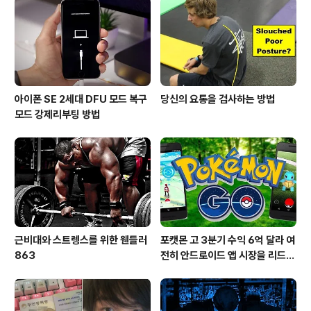
아이폰 SE 2세대 DFU 모드 복구
당신의 요통을 검사하는 방법
모드 강제리부팅 방법
근비대와 스트렝스를 위한 웬들러
포캣몬 고 3분기 수익 6억 달라 여
863
전히 안드로이드 앱 시장을 리드
중이다.