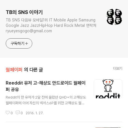
TB의 SNS 이야기
TB SNS 다음뷰 모바일1위 IT Mobile Apple Samsung
Google Jazz JazzHipHop Hard Rock Metal 연락처
ryueyesgogo@gmail.com
구독하기
더보기
월페이퍼
의 다른 글
Reeddit 유저 고-해상도 안드로이드 월페이
퍼 공유
글 내용
Reddit의 한 유저가 2달 전에 올렸던 QHD+의 고해상도
월페이퍼에 이어 자신의 넥서스6P를 위한 고해상도 월페
이퍼를 다수 공유했다. 현재 트래픽이 몰려 미리보기로 제
0
0
2016. 1. 27.
공된 월페이퍼 이미지는 확인할 길이 없고, mediafire 에
업로드한 링크를 통해서 Zip 파일로 다운로드 할 수있다.
Source & Wallpapers Download: Reddit (1), (2)