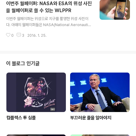
이번주 월페이퍼: NASA와 ESA의 위성 사진
▲ T.B의 SNS 이야기 블로그의 모든 글은 저작권법의 보
호를 받습니다. 어떠한 상업적인 이용도 허가하지 않으며,
을 월페이퍼로 쓸 수 있는 WLPPR
글 내용
이용(불펌)허락을 하지 않습니다.▲ 사전협의 없이 본 콘텐
이번주 월페이퍼는 위성으로 지구를 촬영한 위성 사진이
츠(기사, 이미지)의 무단 도용, 전재 및 복제, 배포를 금합니
다. 아래의 월페이퍼들은 NASA(National Aeronautics
다. 이를 어길 시 민, 형사상 책임을 질 수 있습니다.▲ 비영
and Space Administration)와 ESA(European Spa
리 SNS(트위터, 페이스북 등), ..
0
3
2016. 1. 25.
ce Agency)로 부터 촬영된 위성사진을 앱스토어에 무료
로 등록된 WLPPR 에서 수집하여 월페이퍼로 에디트 한
것들이다. Satellite image wallpaper 아래 이미지들은
WLPPR 웹사이트를 통해서도 쉽게 다운로드 하여 수동
(다운로드, 아이튠즈로 사진 동기화)으로 월페이퍼로 지정
이 블로그 인기글
할 수도 있으며 WLPPR 앱을 통해서도 가능한 것들이다.
Download via NASA: iPhoneDownload via NAS
A: iPhoneDownload via ESA: iPhoneDownload vi
a..
컴플렉스 투 심플
부끄러운 줄을 알아야지