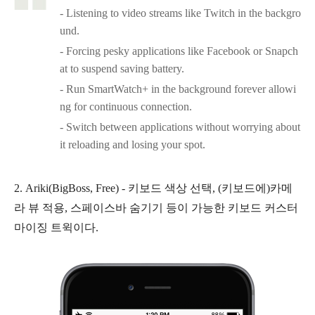
- Listening to video streams like Twitch in the backgro
und.
- Forcing pesky applications like Facebook or Snapch
at to suspend saving battery.
- Run SmartWatch+ in the background forever allowi
ng for continuous connection.
- Switch between applications without worrying about
it reloading and losing your spot.
2. Ariki(BigBoss, Free) -
키보드 색상 선택, (키보드에)카메
라 뷰 적용, 스페이스바 숨기기 등이 가능한 키보드 커스터
마이징 트윅이다.