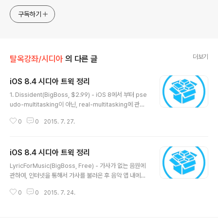
구독하기
더보기
탈옥강좌/시디아
의 다른 글
iOS 8.4 시디아 트윅 정리
글 내용
1. Dissident(BigBoss, $2.99) - iOS 8에서 부터 pse
udo-multitasking이 아닌, real-multitasking에 관한
코드가 발견됐고, 멀티태스킹의 특성상 백그라운드 시스템
0
0
2015. 7. 27.
리소스를 차지하기 때문에, 2GB RAM의 아이패드에어2
가 애플의 첫번째 멀티태스킹 지원 기기가 될 것이라는 예
상이 있었으며, 실제로 iOS9에서는 기존에 부분적으로 허
iOS 8.4 시디아 트윅 정리
용하던(네트워크, 미디어파일 재생) 멀티태스킹에 추가로
글 내용
멀리태스킹 창을 지원하는 기능이 포함된다. real-multita
LyricForMusic(BigBoss, Free) - 가사가 없는 음원에
sking이 꼭 좋은것 만은 아니다. iOS가 안드로이드 대비
관하여, 인터넷을 통해서 가사를 불러온 후 음악 앱 내에서
보안이 뛰어난 것은 ① 폐쇄적인 애플의 정책 ② 앱스토어
바로 연결해주는 편리한 트윅이다. Elite(BigBoss, Fre
사전 검열 뿐만 아니라 ③ 백그라운드 불가 다. 백그라운드
0
0
2015. 7. 24.
e) - 단색의 밋밋한 전화 앱 내 연락처 목록에, 주요 연락처
가 불가하다는 얘기는 사용자 몰래..
등에 관한 색상을 지정할 수 있다. ControlPane(BigBos
s, $0.99) - 홈화면 사이드에 독을 뛰워서 토글을 등록 할