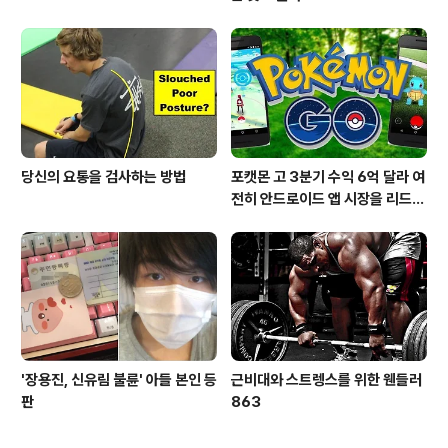
당신의 요통을 검사하는 방법
포캣몬 고 3분기 수익 6억 달라 여
전히 안드로이드 앱 시장을 리드
중이다.
'장용진, 신유림 불륜' 아들 본인 등
근비대와 스트렝스를 위한 웬들러
판
863