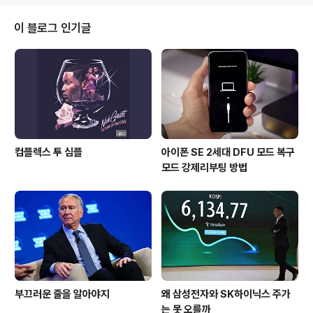
수 있는 단축 인터페이스 트윅이다. 전원 끄기, 리스프링,
토글 등록 등이 가능하다. 토글 트윅은 CCSettings를 추
이 블로그 인기글
천한다. Phantom for Snapchat(BigBoss, Free) - s
napchat 확장 트윅인 Phantom이 iOS 8.4 호환 업데이
트 됐다. 이 트윅은 snapchat에서 광고..
컴플렉스 투 심플
아이폰 SE 2세대 DFU 모드 복구
모드 강제리부팅 방법
부끄러운 줄을 알아야지
왜 삼성전자와 SK하이닉스 주가
는 못 오를까