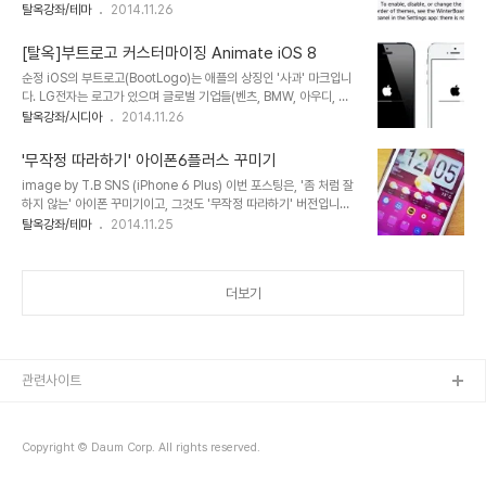
iOS 테마 적용은, 크게 윈터보드와 드림보드(Dreamboard)로 나뉩
탈옥강좌/테마
2014.11.26
수 있는 트윅, Watchboard를 공개했습니다. 가격은, $3.99로 한
니다. 윈터보드는, 각각의 테마를 커스터마이징 할 수 있게 적용되고,
술 더 뜬다죠. 약간의 옵션 설정이 있고, ..
드림보드는 아예 '통 팩'으로 적용하는 방식입니다.(당연히, 사용자가
[탈옥]부트로고 커스터마이징 Animate iOS 8
커스터마이징도 가능합니다.) 윈터보드의 장점은 윈터보드 테마 개발
순정 iOS의 부트로고(BootLogo)는 애플의 상징인 '사과' 마크입니
자들이 많다는 점이고, 드림보드의 장점은 윈터보드에서 일반 사용자
다. LG전자는 로고가 있으며 글로벌 기업들(벤츠, BMW, 아우디, 페
들이 커스터마이징 하기 어려운 부분들을, 개발자가 아예 처음부터 완
라리, MS 등)이 거의 자사를 상징하는 로고가 있고, 삼성전자도 자사
탈옥강좌/시디아
2014.11.26
팩으로 배포하기 때문에 테마 적용이 쉽다는 점이 있습니다. iOS 8 탈
로고를 만들었으면 어떨까?하는데, 올드한 CEO들의 눈에는
옥 후, Winterboard를 사용중이었다면, 업데이트 → respring →
SAMSUNG이라는 로고가 멋져보였는지 SAMSUNG이라는 로고를
..
'무작정 따라하기' 아이폰6플러스 꾸미기
그대로 사용중입니다.(어렸을 적 기억으로는, 3스타 로고가 있던것 같
image by T.B SNS (iPhone 6 Plus) 이번 포스팅은, '좀 처럼 잘
기도 하고.. 구글도 로고가 Google이기는 합니다.) 검정색 바탕에 흰
하지 않는' 아이폰 꾸미기이고, 그것도 '무작정 따라하기' 버전입니다.
색 사과, 흰색 바탕의 검정 사과가 마음에 들지 않는다면, 부트로고를
무작정 따라하기는, 초보자를 기준으로, 하나 부터 열까지 디테일하게
탈옥강좌/테마
2014.11.25
커스터마이징 할 수 있습니다. 직접 제작하는 방법도 있고, Cydia에
진행됩니다. 따라서, 탈옥 상급자는 '패스'해도 무방하겠습니다. '아이
올라온 로고팩을 이용하는 방법도 있습니다. Step1. Animate iOS
폰6플러스 꾸미기(당연히, 아이폰6/아이폰5S/아이폰5도 해당됩니
8(BigB..
다.)'에 사용 될 시디아 트윅은, iWidgets, HTC Animated
더보기
Widget - iPhone6+, HomescreenDesigner, Winterboard
입니다. 미리 설치해도 무방하고, 글 진행에 따라서 순서대로 차분하게
설치해도 무방합니다. 설정하는데 걸리는 시간은, 글 읽은 시간을 제한
다면, 약 10분 안쪽으로 예상됩니다. 1...
관련사이트
Copyright © Daum Corp. All rights reserved.