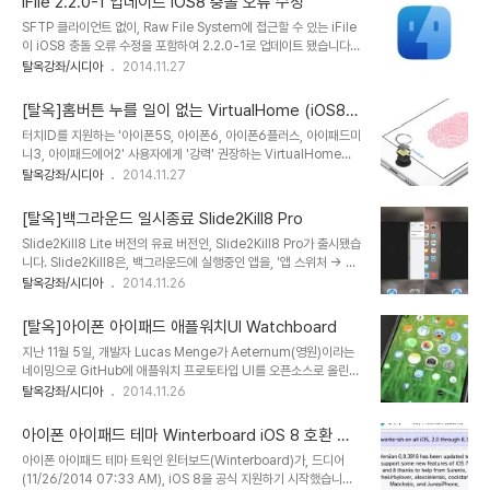
iFile 2.2.0-1 업데이트 iOS8 충돌 오류 수정
아예 처음부터 폴더로 묶어서 PC로 옮길 수 있겠습니다. 그런데, 여기
SFTP 클라이언트 없이, Raw File System에 접근할 수 있는 iFile
에 2차 작업이 필요한데, 바로 '스크린샷'입니다. 언제 찍었는지 기억
이 iOS8 충돌 오류 수정을 포함하여 2.2.0-1로 업데이트 됐습니다.
도 안나는 스크린샷들이 군데 군데 산발되어 있는데, 찾아도 찾아도 끝
iFile은, 쉽게 말해서, Winodws PC의 '탐색기'에 해당되고 자체적
탈옥강좌/시디아
2014.11.27
도 없다죠. 그래서, 소개해드리는 'Screeny'는 아예 처음부터 카메라
으로 에디터를 제공하여 텍스트 등의 간단한 수정이 가능합니다. PC
롤에서 스크린샷을 삭제할 수 있습니다. 사용법도 간단합니다. 앱을 실
가 있을때라면, SFTP 클라이언트 사용이 '당연히' 편합니다. 따라서,
행한 ..
[탈옥]홈버튼 누를 일이 없는 VirtualHome (iOS8)
굳이 꼭 필요한 트윅이라고는 할 수 없겠고, PC에 접속할 수가 없는데
유료 출시
터치ID를 지원하는 '아이폰5S, 아이폰6, 아이폰6플러스, 아이패드미
급하게 내부 경로를 확인해야 하는 경우에 사용하면 되겠습니다.
니3, 아이패드에어2' 사용자에게 '강력' 권장하는 VirtualHome이
Enhancements . Added support to set the user
iOS 8 버전으로 새롭게 출시됐습니다. 이번 iOS 8 버전은, 기존 iOS
탈옥강좌/시디아
2014.11.27
interface language in iFile’s preferences. This setting
7 버전인, VirtualHome (iOS7, Free)이 아닌 VirtualHome
takes effect ..
(iOS8, $1.99)로 이전 버전을 제거한 후 새롭게 설치해야만 합니다.
[탈옥]백그라운드 일시종료 Slide2Kill8 Pro
iPhone5S 이전 iOS7 버전에서는, 아이폰5S의 경우 ① 홈버튼 기
Slide2Kill8 Lite 버전의 유료 버전인, Slide2Kill8 Pro가 출시됐습
능(홈버튼에 손가락만 갖다 대면, 홈버튼을 누르지 않아도 홈버튼을
니다. Slide2Kill8은, 백그라운드에 실행중인 앱을, '앱 스위처 → 일
누른 효과인 앱 스위처 실행)은 정상작동했고, ② 터치ID 언락(홈버튼
일히 하나씩 위로 슬라이드' 의 불편함을 해결하고자, '아래로 슬라이
탈옥강좌/시디아
2014.11.26
에 손가락만 갖다 대면, 홈버튼을 누르지 않고 바로 지문인식 및 잠금
드'를 통해서 백그라운드 실행 앱을 한번에 종료해주는 트윅입니다. 차
해제)이 되질 않았습니다. iOS8 유료버전에서는..
이점으로는, 메뉴를 커스터마이징 할 수 있다는 점이고, 모든 앱 일시
[탈옥]아이폰 아이패드 애플워치UI Watchboard
종료(kill all apps), 하나의 앱 일시 종료(kill single apps), 퀵 메
지난 11월 5일, 개발자 Lucas Menge가 Aeternum(영원)이라는
뉴(모든 앱 닫기, 제어센터 연동, 알림센터 연동)가 포함됩니다. 현재,
네이밍으로 GitHub에 애플워치 프로토타입 UI를 오픈소스로 올린
Slide2Kill8 시리즈의 제스처 중, 아래로 슬라이드의 경우, 아이폰6
애플워치UI는 그 디자인에 '아름답다.'는 극찬을 받았으며, 11월 14일,
탈옥강좌/시디아
2014.11.26
플러스에서 호환되지 않는 중입니다. 메뉴를 이용할 바에야, 이전에,
Aeternum이라는 동명 네이밍으로 SpiritOfLogic가 $2.99 유료
'무작정 따라하기' 탈옥 강..
트윅으로 올라왔습니다. 당시, 오픈소스로 올라온 것을, 유료로 바꾸건
아이폰 아이패드 테마 Winterboard iOS 8 호환 업
무료로 바꾸건 개발자가 땅파먹고 사는건 아니겠으나, 해외 JB커뉴니
데이트
아이폰 아이패드 테마 트윅인 윈터보드(Winterboard)가, 드디어
티에서 적지 않은 비판을 받았습니다. 이번에는, Barrel, Multifl0w
(11/26/2014 07:33 AM), iOS 8을 공식 지원하기 시작했습니다.
로 유명한 Aaron Ash가 또 하나의 애플워치 UI를 아이폰에 적용할