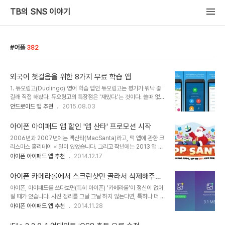
TB의 SNS 이야기
어플
382
외국어 첫걸음을 위한 8가지 무료 학습 앱
1. 듀오링고(Duolingo) 영어 학습 앱인 듀오링고는 평가가 워낙 좋
길래 직접 해봤다. 듀오링고의 특장점은 '재밌다.'는 것이다. 쓸때 없이
모바일 게임에 현질 해가면서 날릴 시간에 생산적으로 영어 학습을 시
안드로이드 앱 추천
2015.08.03
작하려 마음 먹었다면, 평소 단어앱이나 이런 학습앱을 통해서 익숙해
지자. Download: Android | iOS 2. Memrise Memrise는 '토
아이폰 아이패드 앱 할인 '앱 산타' 프로모션 시작
탈 외국어 학습' 앱이다. 영어, 러시아어, 히브리어, 라틴어 등에 익숙
2006년과 2007년에는 맥산타(MacSanta)라고, 맥 앱에 관한 크
해짐이 목표다. Google+로 로그인 하면 언어가 영어로 등록된다. 설
리스마스 홀리데이 세일이 있었습니다. 그리고 작년에는 2013 앱 산
정에서 언어를 한국어로 변경할 수 있다. Download: Android |
타(2013 AppSanta)가 데뷔했고,(MacSanta처럼 제휴 이벤트는
아이폰 아이패드 앱 추천
2014.12.17
iOS 3. CoffeeStrap 잘 알려지지 않은 앱이지만, 외국어 학습을 위
아닙니다.) 올해에도 2014년 12월 26일가지 40개 이상의 '수상 경
해서 실질적으로 도움이 될 수도 있는 앱이다...
력이 있는' iOS와 맥 앱을 60%~80%까지 할인 가격에 구매할 수
아이폰 카메라롤에서 스크린샷만 골라서 삭제해주는
있는 '2014 AppSanta' 프로모션이 시작됐습니다. 총 42개의 앱으
Screeny
아이폰, 아이패드를 쓰다보면(특히 아이폰) '카메라롤'이 정신이 없어
로 Tapbots’ Tweetbot , Realmac’s Clear for Mac and iOS,
질 때가 있습니다. 사진 정리를 그날 그날 하지 않는다면, 특히나 더 정
PCalc, Screens, Castro, Day One, Launch Center Pro 를
신이 없어지겠습니다. 카메라롤 자체에서 사진 정보를 통해 분류해서
아이폰 아이패드 앱 추천
2014.11.28
포함합니다. 아직 할인 가격이 적용되지 않았다면 '새로 고침
볼 수도 있다지만, 실제 이걸 PC로 옮기려면 한 숨 부터 나옵니다. TB
(refresh)'으로..
SNS를 열심히 구독 했다면, 'iTools'를 이용해서, 카메라롤의 사진을