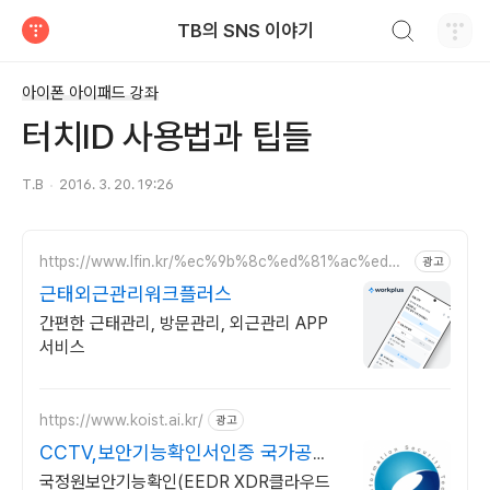
검색하기
TB의 SNS 이야기
티스토리
아이폰 아이패드 강좌
터치ID 사용법과 팁들
T.B
2016. 3. 20. 19:26
https://www.lfin.kr/%ec%9b%8c%ed%81%ac%ed%9
광고
4%8c%eb%9f%ac%ec%8a%a4/
근태외근관리워크플러스
간편한 근태관리, 방문관리, 외근관리 APP
서비스
https://www.koist.ai.kr/
광고
CCTV,보안기능확인서인증 국가공공
기관제3자수의계약
국정원보안기능확인(EEDR XDR클라우드