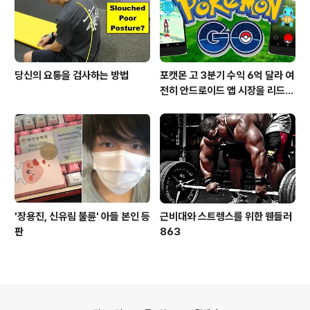
당신의 요통을 검사하는 방법
포캣몬 고 3분기 수익 6억 달라 여
전히 안드로이드 앱 시장을 리드
중이다.
'장용진, 신유림 불륜' 아들 본인 등
근비대와 스트렝스를 위한 웬들러
판
863
의안내