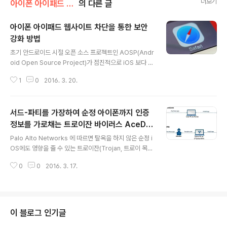
더보기
아이폰 아이패드 강좌
의 다른 글
아이폰 아이패드 웹사이트 차단을 통한 보안
강화 방법
글 내용
초기 안드로이드 시절 오픈 소스 프로젝트인 AOSP(Andr
oid Open Source Project)가 점진적으로 iOS 보다 보
안이 뛰어나질 것이다. 라는 국내 개발자들을 중심으로 하
1
0
2016. 3. 20.
는 여론이 주도된 적이 있다. 당시 '헛소리' 다. 라고 했다가
'大 욕'을 먹은적이 있는데, 현재 안드로이드 운영체제가 i
OS 보다 보안이 뛰어나다고 하면 정신과 치료가 권장될 지
서드-파티를 가장하여 순정 아이폰까지 인증
경이다. 안드로이드 보안 문제점의 가장 큰 원인은 AOSP
자체, 구글이 사전 검열을 하지 않는다는 점, 파편화 된 안
정보를 가로채는 트로이잔 바이러스 AceDe
글 내용
드로이드 생태계를 꼽을 수 있다. 반면 iOS의 보안은 더 향
ceiver와 해결 방법
Palo Alto Networks 에 따르면 탈옥을 하지 않은 순정 i
상되어왔고, 기본적으로 스미싱 등의 해킹 피해로 부터 비
OS에도 영향을 줄 수 있는 트로이잔(Trojan, 트로이 목마
교적 자유롭다. 비교적이라고 표현한 이유는 당장이야 안
바이러스)을 발견했고, 이를 AceDeceiver 라 명명했다.
전하지만 어떤 운영체제라도 보안상 완벽한 운영체제가 없
0
0
2016. 3. 17.
Trojan horse virus 라 알려진 트로이잔이란 '트로이 전
기 ..
쟁의 트로이 목마' 에서 유례됐으며 마치 트로이 목마가 정
상적인 목마를 가장에 병사를 실어 나르듯이 정상적인 프
로그램을 가장하여 시스템 RAM에 상주하여 사용자 정보
를 공격자에게 네트워크를 통해 전송하는 바이러스다. (상
이 블로그 인기글
단 개요 설명)앱스토어에서 앱을 구매하면 사용자의 PC나