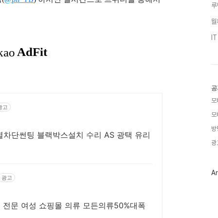
루
월
I
공
모
광고
모
방
차단썬팅 블랙박스설치 수리 AS 광택 유리
광
Ar
광고
대 전문 여성 쇼핑몰 의류 모든의류50%대폭