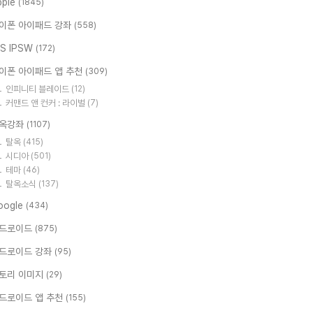
pple
(1845)
이폰 아이패드 강좌
(558)
OS IPSW
(172)
이폰 아이패드 앱 추천
(309)
인피니티 블레이드
(12)
커맨드 앤 컨커 : 라이벌
(7)
옥강좌
(1107)
탈옥
(415)
시디아
(501)
테마
(46)
탈옥소식
(137)
oogle
(434)
드로이드
(875)
드로이드 강좌
(95)
토리 이미지
(29)
드로이드 앱 추천
(155)