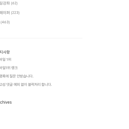
팅강좌
(62)
페이퍼
(223)
T
(463)
지사항
바일 1위
바일1위 랭크
명록에 질문 안받습니다.
고성 댓글 예외 없이 블럭처리 합니다.
chives