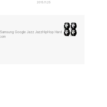
2015.11.25
Samsung Google Jazz JazzHipHop Hard
.com