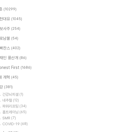
.B
(10299)
천대유
(1045)
보사주
(254)
로남불
(54)
빠찬스
(402)
재인 풍산개
(86)
nest First
(1686)
대 개혁
(45)
강
(381)
건강뇌피셜
(1)
네추럴
(12)
파워리프팅
(34)
홈트레이닝
(65)
SMR
(7)
COVID-19
(68)