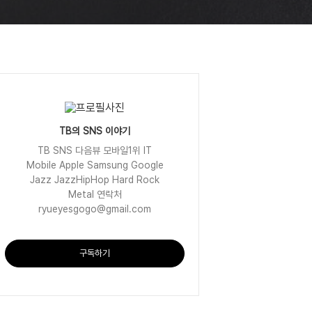
TB의 SNS 이야기
TB SNS 다음뷰 모바일1위 IT
Mobile Apple Samsung Google
Jazz JazzHipHop Hard Rock
Metal 연락처
ryueyesgogo@gmail.com
구독하기