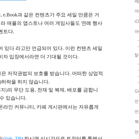
A
아
 e.Book과 같은 컨텐츠가 주요 세일 만큼은 거
i
아니라 애플의 앱스토나 여러 게임사들도 연례 행사
벤트다.
아
준비되어 있다 라고만 언급되어 있다. 이런 컨텐츠 세일
탈
비자 입장에서라면 더 기대될 것이다.
글은
저작권법의 보호를 받습니다. 어떠한 상업적
)
허락을 하지 않습니다.
지)의 무단 도용, 전재 및 복제, 배포를 금합니
G
 수 있습니다.
안
), 온라인 커뮤니티, 카페 게시판에서는 자유롭게
안
팩
안
(
@ph_TB
)
하시면 실시간으로 트위터를 통해서