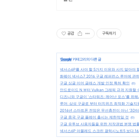
공감
구독하기
'
Google
' 카테고리의 다른 글
넥서스6P를 사야 할 5가지 이유와 사지 말아야 
화웨이 넥서스7 2016 구글 레퍼런스 루머에 관
구글 싱글 이어 글래스 개발 인정 특허 확인
(0)
안드로이드 N 부터 Vulkan 그래픽 규격 지원할
디즈니와 구글이 '스타워즈: 깨어난 포스'를 위해
루머: 삼성 구글로 부터 터치위즈 최적화 기술지
2016년 스마트폰 전망은 무선충전이 아닌 '3D터치
구글 중국 구글 플레이 출시는 제한적일 것
(0)
구글 유투브 사용자들을 위한 저작권법 분쟁 법
넥서스6P 아몰레드 스크린 갤럭시노트5 보다 16