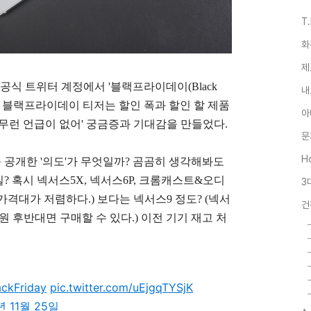
T
화
제
s) 공식 트위터 계정에서 '블랙프라이데이(Black
내
 보통 블랙프라이데이 티저는 할인 폭과 할인 할 제품
아
무런 언급이 없어' 궁금증과 기대감을 만들었다.
문
Ho
공개한 '의도'가 무엇일까? 곰곰히 생각해봐도
일? 혹시 넥서스5X, 넥서스6P, 크롬캐스트&오디
3
 가격대가 저렴하다.) 보다는 넥서스9 정도? (넥서
건
원 후반대면 구매할 수 있다.) 이전 기기 재고 처
ackFriday
pic.twitter.com/uEjgqTYSjK
년 11월 25일