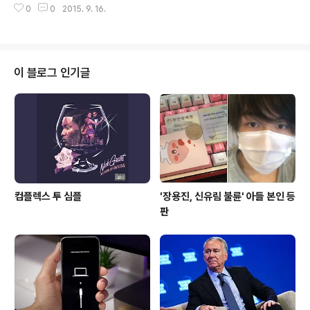
래서, TB SNS에서는 지난 2011년 SK 네이트 싸..
0
0
2015. 9. 16.
'스펙'을 올려 매니아층을 형성했기에 논외로 둡니다. 제가
학부시절 때 쓰던 계산기는 텍사스 인스트루먼트 제품으로
'무려 USB가 연결되고, 무려 그래프를 볼 수 있는 첨단 기
기?' 였다죠. 가격대는 한화 20만원 정도였고, 당시 카시오
공학용 계산기가 1만원 초반대라는 점으로 비추어 볼 때 상
이 블로그 인기글
당히 매니아층들의 제품군이었습니다.(요즘도 TI 계산기를
쓰는 교수님들이 있다고 합니다.) 모바일 기기에서는 매우
뛰어난 계산기 앱들이 즉각적으로 나왔고, 그 대표적인 계
산기 앱 중하나가 바로 PCalc 입니다. cf. 아이패드 베스트
계산기 앱..
컴플렉스 투 심플
'장용진, 신유림 불륜' 아들 본인 등
판