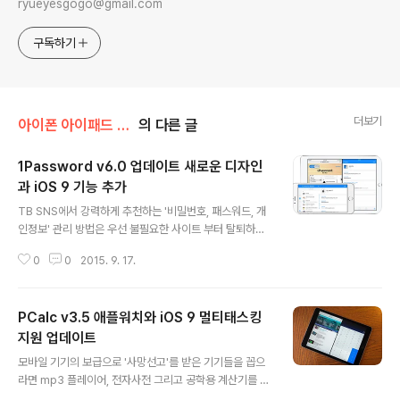
ryueyesgogo@gmail.com
구독하기
더보기
아이폰 아이패드 앱 추천
의 다른 글
1Password v6.0 업데이트 새로운 디자인
과 iOS 9 기능 추가
글 내용
TB SNS에서 강력하게 추천하는 '비밀번호, 패스워드, 개
인정보' 관리 방법은 우선 불필요한 사이트 부터 탈퇴하고,
아이디와 패스워드를 "내가 기억하기 편한 것들로 통일 시
0
0
2015. 9. 17.
키지 말아라." 는 것입니다. 내가 기억하기 편한 것들은, 해
커들도 알아내기 쉬울 뿐만 아니라, 별다른 해킹 기술 없이
도 구글링 몇번이면 금방 털린다는게 함정이죠. 예를 들어
PCalc v3.5 애플워치와 iOS 9 멀티태스킹
볼까요? 트위터 아이디가 abcd라면 abcd와 관련된 g.m
ail, naver, daum, nate 등 국내 메일 서비스에서 아이디
지원 업데이트
글 내용
가 있는지 확인합니다. 거기에 숫자를 몇개 붙여가면서 또
모바일 기기의 보급으로 '사망선고'를 받은 기기들을 꼽으
확인합니다. 거기에 그 사람이 쓰기 쉬울만한 패스워드를
라면 mp3 플레이어, 전자사전 그리고 공학용 계산기를 들
자동으로 돌립니다. 한 곳이 뚫리면 '다 뚤리는 것.' 이죠. 그
수 있습니다. 디카 시장도 크게 위축됐으나 디카 업체들은