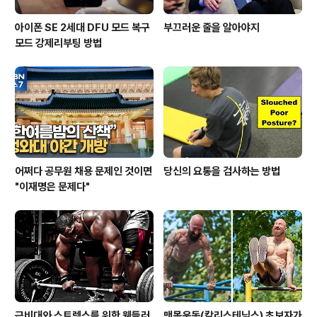
아이폰 SE 2세대 DFU 모드 복구
부끄러운 줄을 알아야지
모드 강제리부팅 방법
어쩌다 공무원 채용 문제인 것이면
당신의 요통을 검사하는 방법
"이재명은 문제다"
근비대와 스트렝스를 위한 웬들러
맨몸운동(칼리스테닉스) 초보자가