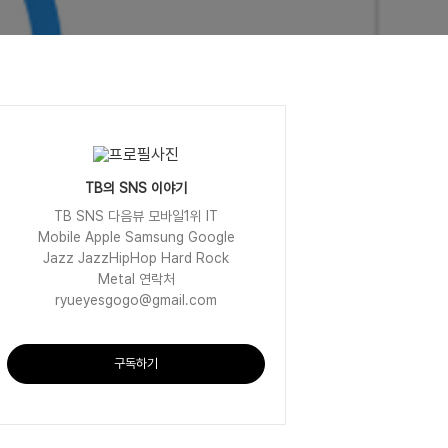
TB의 SNS 이야기
TB SNS 다음뷰 모바일1위 IT
Mobile Apple Samsung Google
Jazz JazzHipHop Hard Rock
Metal 연락처
ryueyesgogo@gmail.com
구독하기