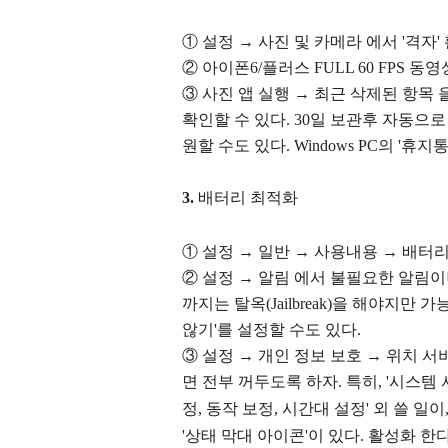
①
설정 → 사진 및 카메라 에서 '격자'
②
아이폰6/플러스 FULL 60 FPS 동
③ 사진 앱 실행
→ 최근 삭제된 항목 
확인할 수 있다. 30일 보관후 자동으
원할 수도 있다. Windows PC의 '휴지
3.
배터리 최적화
①
설정 → 일반 → 사용내용 → 배터리
②
설정 → 알림
에서 불필요한 알림이나 
까지는 탈옥(Jailbreak)을 해야지만 가
않기'를 설정할 수도 있다.
③
설정 → 개인 정보 보호
→ 위치 서
면 전부 꺼두도록 하자. 특히, '시스템 서
정, 동작 보정, 시간대 설정' 외 쓸 
'상태 막대 아이콘'이 있다. 활성화 한다