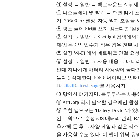
④
설정 → 일반 → 백그라운드 App 
⑤
디스플레이 및 밝기 → 화면 밝기 
가, 75% 이하 권장, 자동 밝기 조절을
⑥ 평소
굳이 Siri를 쓰지 않는다면 '설
⑦
설정 → 일반 → Spotlight 검색
제(사용중인 앱수가 적은 경우 전부 체
⑧
설정 Wi-Fi 에서 네트워크 연결 요
⑨ 설정 → 일반
→
사용 내용
→
배터
인데 지나치게 배터리 사용량이 높다면
높다.), 삭제한다. iOS 8 네이티브
DetailedBatteryUsage
를 사용하자.
⑩ 당연한 얘기지만, 블루투스는 사용
⑪ AirDorp 역시 필요할 경우에만 활
⑫
추천 앱으로는 'Battery Doctor
된 트윅으로, 순정 iOS 배터리 관리,
추가해 둔 후 고사양 게임과 같은 리
을 사용할 수도 있다. 이 앱이 워낙 