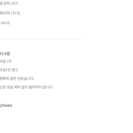
팅강좌
(62)
페이퍼
(223)
T
(463)
지사항
바일 1위
바일1위 랭크
명록에 질문 안받습니다.
고성 댓글 예외 없이 블럭처리 합니다.
chives