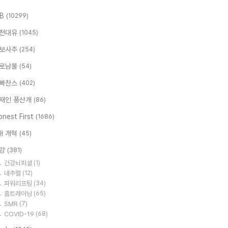
.B
(10299)
천대유
(1045)
보사주
(254)
로남불
(54)
빠찬스
(402)
재인 풍산개
(86)
nest First
(1686)
대 개혁
(45)
강
(381)
건강뇌피셜
(1)
네추럴
(12)
파워리프팅
(34)
홈트레이닝
(65)
SMR
(7)
COVID-19
(68)