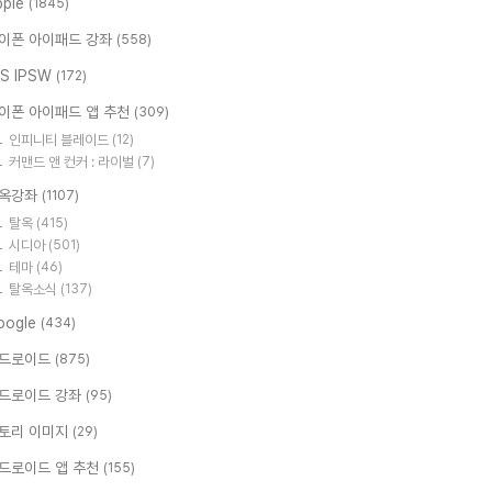
pple
(1845)
이폰 아이패드 강좌
(558)
OS IPSW
(172)
이폰 아이패드 앱 추천
(309)
인피니티 블레이드
(12)
커맨드 앤 컨커 : 라이벌
(7)
옥강좌
(1107)
탈옥
(415)
시디아
(501)
테마
(46)
탈옥소식
(137)
oogle
(434)
드로이드
(875)
드로이드 강좌
(95)
토리 이미지
(29)
드로이드 앱 추천
(155)