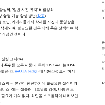
루
 활성화, '일반 사진 유지' 비활성화
월
영상 촬영 기능 활성 방법(
참고
)
I
을 보면, 카메라롤에서 삭제한 사진과 동영상을
로 삭제되며, 불필요한 경우 삭제 혹은 선택하여 복
통' 개념인 셈이다.
공
모
모
 잔량 표시(%)
방
푸쉬를 모두 꺼둔다. 특히 iOS7 부터는 iOS6
광
능했던(ex.
noOTA badge
)
배지(badge)
표시 하지
비스 에서 본인이 판단하기에 불필요한 설정이라
Ar
비스' 에는 '
샐룰러 네트워크 검색, 나침반 보
일이, 필요가 거의 없다. 화면을 스크롤하여 내려보면
.