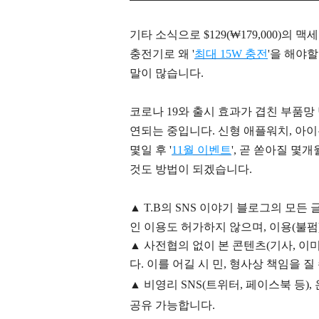
기타 소식으로 $129(₩179,000)의 
충전기로
왜
'
최대 15W 충전
'을
해야
할
말이 많습니다.
코로나 19와 출시 효과가 겹친 부품망
연되는 중입니다. 신형 애플워치, 아
몇일 후 '
11월 이벤트
', 곧 쏟아질 몇
것도 방법이 되겠습니다.
▲
T.B의
SNS 이야기
블
로그의 모든 
인 이용도 허가하지 않으며,
이용
(불펌
▲
사전협의 없이 본 콘텐츠(기사, 이미
다. 이를 어길 시 민, 형사상 책임을 질
▲ 비영리 SNS(트위터, 페이스북 등
공유 가능합니다.