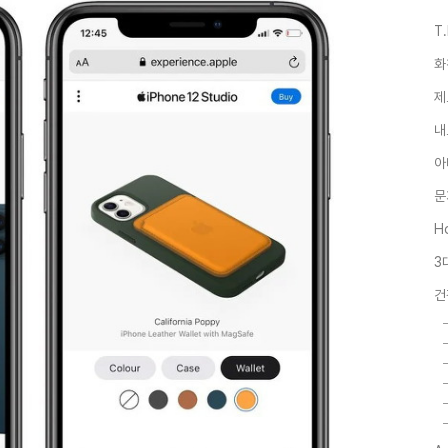
T
화
제
내
아
문
Ho
3
건