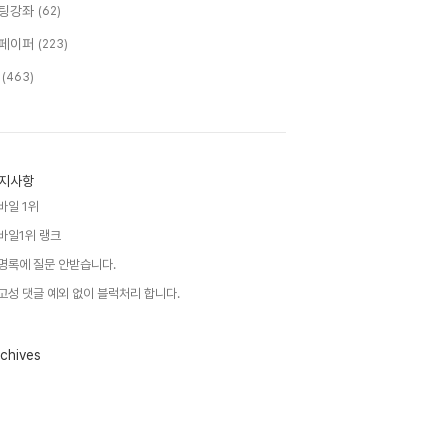
팅강좌
(62)
페이퍼
(223)
T
(463)
지사항
바일 1위
바일1위 랭크
명록에 질문 안받습니다.
고성 댓글 예외 없이 블럭처리 합니다.
chives