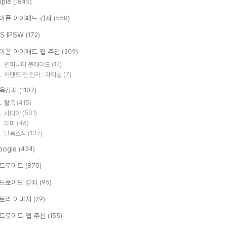
pple
(1845)
이폰 아이패드 강좌
(558)
OS IPSW
(172)
이폰 아이패드 앱 추천
(309)
인피니티 블레이드
(12)
커맨드 앤 컨커 : 라이벌
(7)
옥강좌
(1107)
탈옥
(415)
시디아
(501)
테마
(46)
탈옥소식
(137)
oogle
(434)
드로이드
(875)
드로이드 강좌
(95)
토리 이미지
(29)
드로이드 앱 추천
(155)