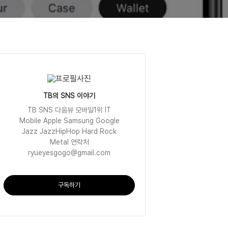
TB의 SNS 이야기
TB SNS 다음뷰 모바일1위 IT
Mobile Apple Samsung Google
Jazz JazzHipHop Hard Rock
Metal 연락처
ryueyesgogo@gmail.com
구독하기