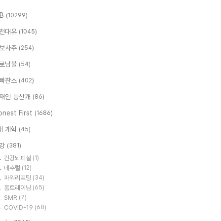
.B
(10299)
천대유
(1045)
보사주
(254)
로남불
(54)
빠찬스
(402)
재인 풍산개
(86)
nest First
(1686)
대 개혁
(45)
강
(381)
건강뇌피셜
(1)
네추럴
(12)
파워리프팅
(34)
홈트레이닝
(65)
SMR
(7)
COVID-19
(68)