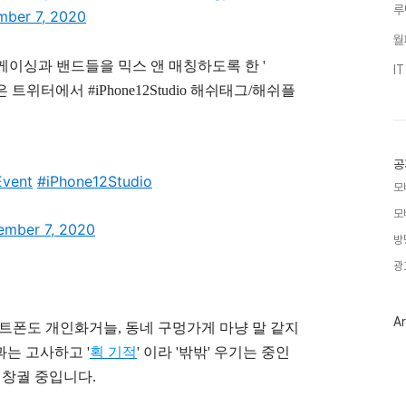
루
ber 7, 2020
월
케이싱과 밴드들을 믹스 앤 매칭하도록 한 '
I
 트위터에서 #iPhone12Studio 해쉬태그/해쉬플
공
Event
#iPhone12Studio
모
모
mber 7, 2020
방
광
Ar
마트폰도 개인화거늘, 동네 구멍가게 마냥 말 같지
과는 고사하고 '
획 기적
' 이라 '밖밖' 우기는 중인
창궐 중입니다.